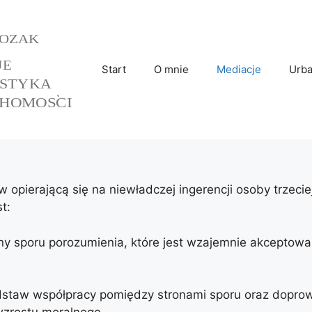
Start
O mnie
Mediacje
Urba
opierającą się na niewładczej ingerencji osoby trzeciej
t:
y sporu porozumienia, które jest wzajemnie akceptowal
odstaw współpracy pomiędzy stronami sporu oraz dopr